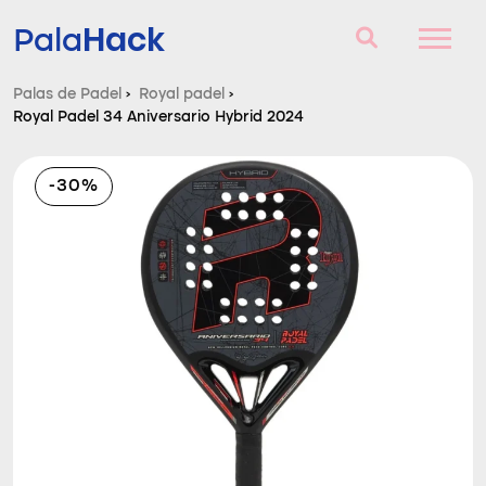
Hack
Pala
Palas de Padel
›
Royal padel
›
Royal Padel 34 Aniversario Hybrid 2024
Palas de Padel
Consultorio
-30%
Comparador
Blog