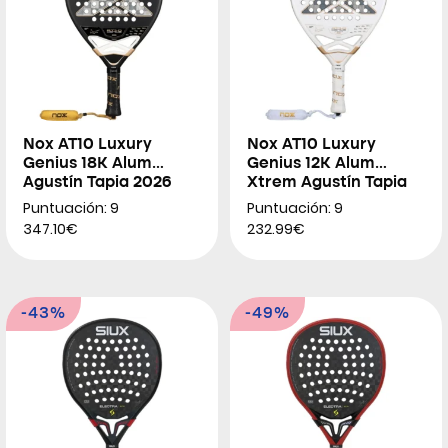
Nox AT10 Luxury
Nox AT10 Luxury
Genius 18K Alum
Genius 12K Alum
Agustín Tapia 2026
Xtrem Agustín Tapia
2026
Puntuación: 9
Puntuación: 9
347.10€
232.99€
-43%
-49%