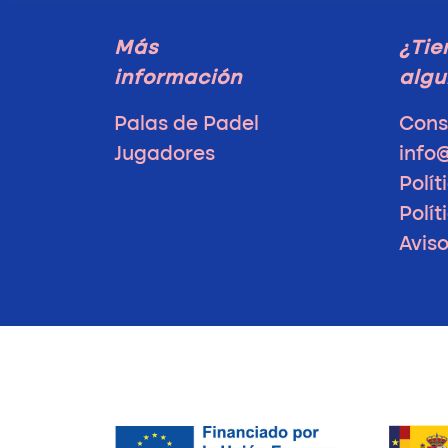
Más
¿Tie
información
algu
Palas de Padel
Cons
Jugadores
info
Polít
Polít
Avis