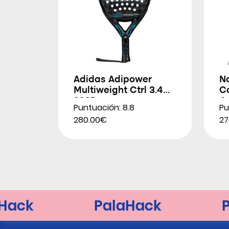
Adidas Adipower
N
Multiweight Ctrl 3.4
Co
2025
O
Puntuación: 8.8
Pu
280.00€
27