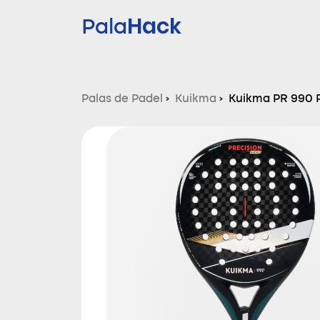
Hack
Pala
Palas de Padel
›
Kuikma
›
Kuikma PR 990 P