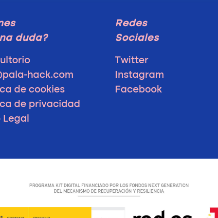
nes
Redes
na duda?
Sociales
ultorio
Twitter
@pala-hack.com
Instagram
ica de cookies
Facebook
ica de privacidad
o Legal