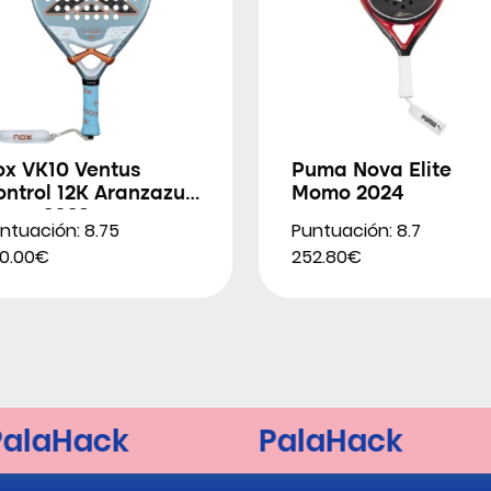
ox VK10 Ventus
Puma Nova Elite
ntrol 12K Aranzazu
Momo 2024
soro 2026
ntuación: 8.75
Puntuación: 8.7
0.00€
252.80€