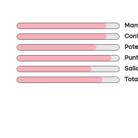
Mane
Cont
Pote
Punt
Sali
Tota