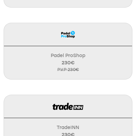
Padel ProShop
230€
P.V.P 230€
TradeINN
230€