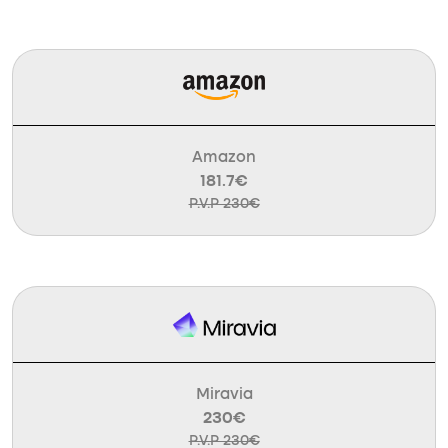
Amazon
181.7€
P.V.P 230€
Miravia
230€
P.V.P 230€