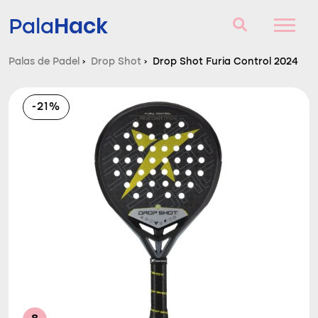
Hack
Pala
Palas de Padel
›
Drop Shot
›
Drop Shot Furia Control 2024
Palas de Padel
-21%
Consultorio
Comparador
Blog