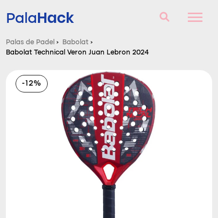
Hack
Pala
Palas de Padel
›
Babolat
›
Babolat Technical Veron Juan Lebron 2024
Palas de Padel
Consultorio
-12%
Comparador
Blog