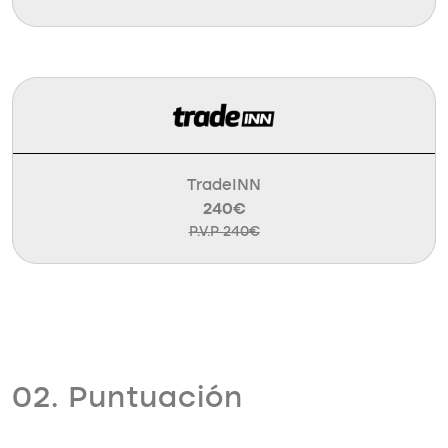
TradeINN
240€
P.V.P 240€
02. Puntuación