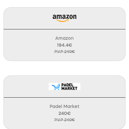
Amazon
194.4€
P.V.P 240€
Padel Market
240€
P.V.P 240€