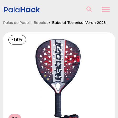
Hack
Pala
Palas de Padel
›
Babolat
›
Babolat Technical Veron 2025
Palas de Padel
-19%
Consultorio
Comparador
Blog