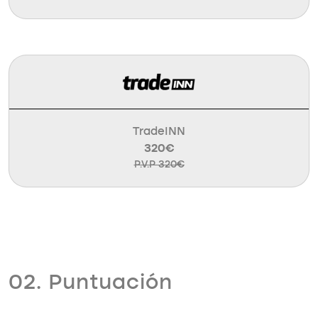
TradeINN
320€
P.V.P 320€
02. Puntuación