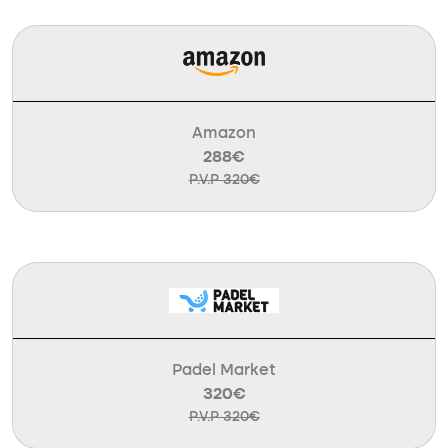
Amazon
288€
P.V.P 320€
Padel Market
320€
P.V.P 320€