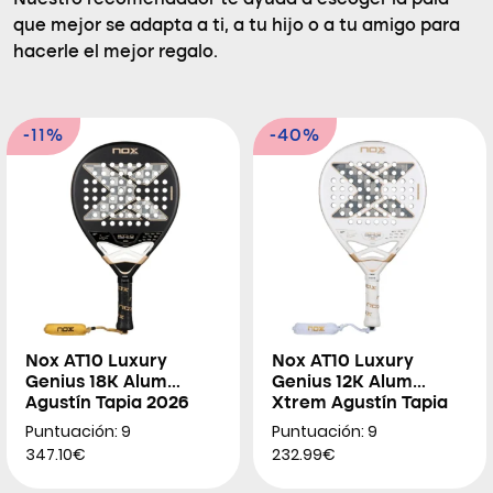
Nuestro recomendador te ayuda a escoger la pala
que mejor se adapta a ti, a tu hijo o a tu amigo para
hacerle el mejor regalo.
-11%
-40%
Nox AT10 Luxury
Nox AT10 Luxury
Genius 18K Alum
Genius 12K Alum
Agustín Tapia 2026
Xtrem Agustín Tapia
2026
Puntuación: 9
Puntuación: 9
347.10€
232.99€