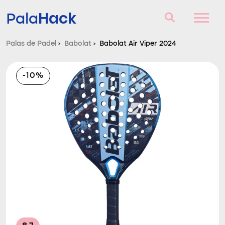
Hack
Pala
Palas de Padel
›
Babolat
›
Babolat Air Viper 2024
Palas de Padel
-10%
Consultorio
Comparador
Blog