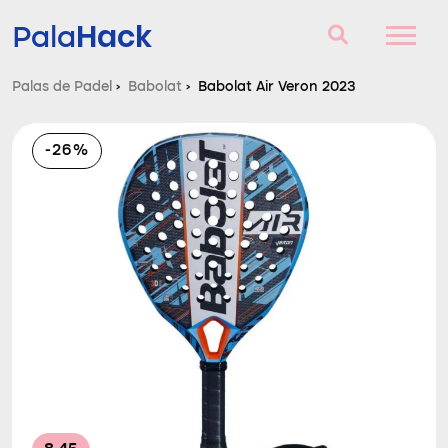
Hack
Pala
Palas de Padel
›
Babolat
›
Babolat Air Veron 2023
Palas de Padel
-26%
Consultorio
Comparador
Blog