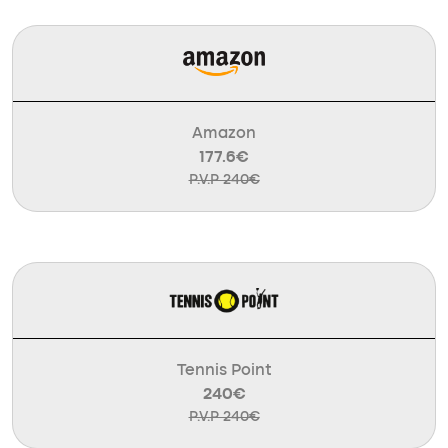
Amazon
177.6€
P.V.P 240€
Tennis Point
240€
P.V.P 240€