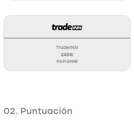
TradeINN
240€
P.V.P 240€
02. Puntuación