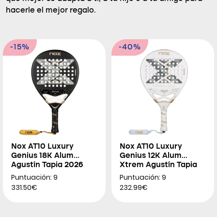
hacerle el mejor regalo.
-15%
-40%
Nox AT10 Luxury
Nox AT10 Luxury
Genius 18K Alum
Genius 12K Alum
Agustín Tapia 2026
Xtrem Agustín Tapia
2026
Puntuación: 9
Puntuación: 9
331.50€
232.99€