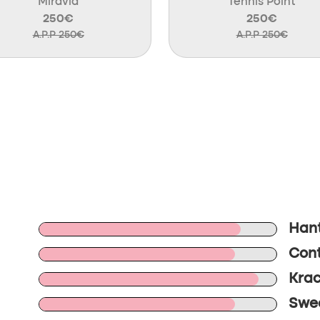
Miravia
Tennis Point
250€
250€
A.P.P 250€
A.P.P 250€
Hant
Cont
Krac
Swee