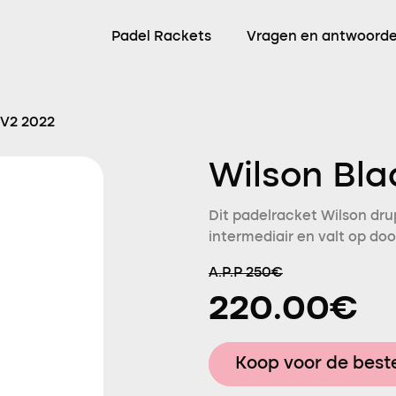
Padel Rackets
Vragen en antwoord
 V2 2022
Wilson Bla
Dit padelracket Wilson dru
intermediair en valt op doo
A.P.P 250€
220.00€
Koop voor de beste