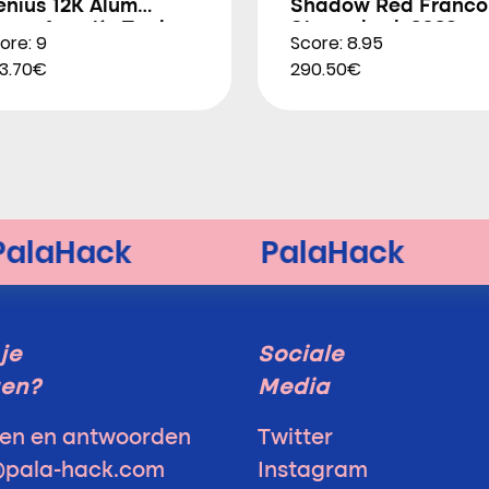
enius 12K Alum
Shadow Red Franco
trem Agustín Tapia
Stupackzuk 2026
ore: 9
Score: 8.95
026
3.70€
290.50€
je
Sociale
gen?
Media
en en antwoorden
Twitter
@pala-hack.com
Instagram