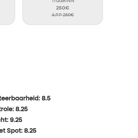
TradeINN
250€
A.P.P 250€
eerbaarheid: 8.5
role: 8.25
ht: 9.25
t Spot: 8.25