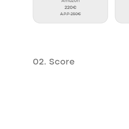
Amazon
220€
A.P.P 250€
02. Score