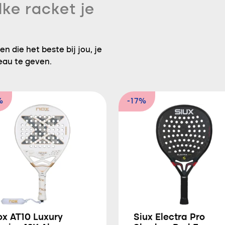
lke racket je
n die het beste bij jou, je
eau te geven.
%
-17%
ox AT10 Luxury
Siux Electra Pro