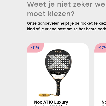
Weet je niet zeker we
moet kiezen?
Onze aanbeveler helpt je de racket te kieze
kind of je vriend past om ze het beste cad
-11%
-17
Nox AT10 Luxury
N