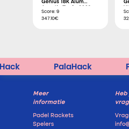
Genius 18K Alum
G
Agustín Tapia 2026
X
Score: 9
Sc
2
347.10€
32
Meer
Heb 
informatie
vra
Padel Rackets
Vrag
Spelers
info