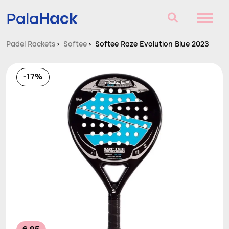
Hack
Pala
Padel Rackets
›
Softee
›
Softee Raze Evolution Blue 2023
Padel Rackets
-17%
Vragen en antwoorden
Vergelijker
Blog