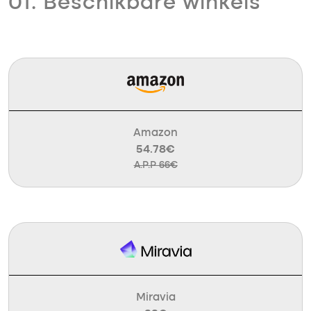
01. Beschikbare winkels
Amazon
54.78€
A.P.P 66€
Miravia