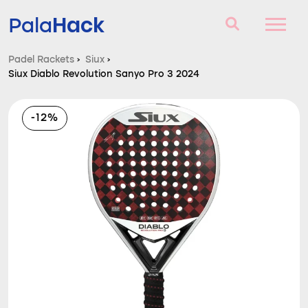
Hack
Pala
Padel Rackets
›
Siux
›
Siux Diablo Revolution Sanyo Pro 3 2024
Padel Rackets
Vragen en antwoorden
-12%
Vergelijker
Blog