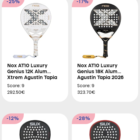
-25%
-17%
Nox AT10 Luxury
Nox AT10 Luxury
Genius 12K Alum
Genius 18K Alum
Xtrem Agustín Tapia
Agustín Tapia 2026
2026
Score: 9
Score: 9
292.50€
323.70€
-12%
-28%