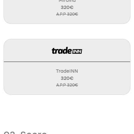
Miravia
320€
A.P.P 320€
TradeINN
320€
A.P.P 320€