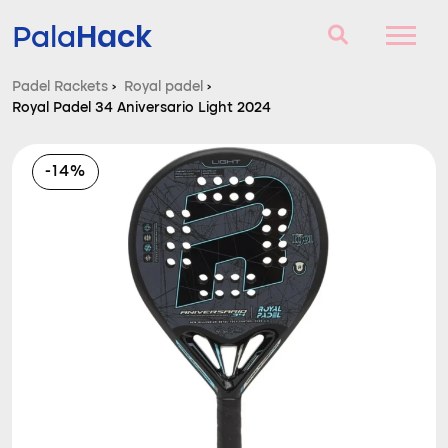
Hack
Pala
Padel Rackets
›
Royal padel
›
Royal Padel 34 Aniversario Light 2024
Padel Rackets
Vragen en antwoorden
-14%
Vergelijker
Blog