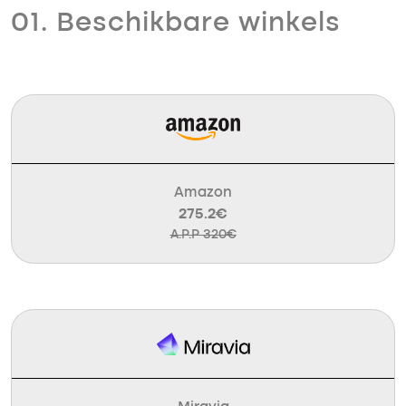
01. Beschikbare winkels
Amazon
275.2€
A.P.P 320€