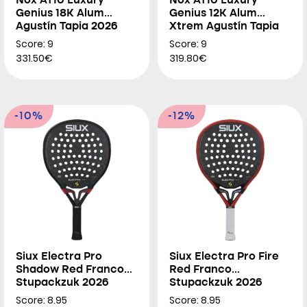
Nox AT10 Luxury
Nox AT10 Luxury
Genius 18K Alum
Genius 12K Alum
Agustín Tapia 2026
Xtrem Agustín Tapia
2026
Score: 9
Score: 9
331.50€
319.80€
-10%
-12%
Siux Electra Pro
Siux Electra Pro Fire
Shadow Red Franco
Red Franco
Stupackzuk 2026
Stupackzuk 2026
Score: 8.95
Score: 8.95