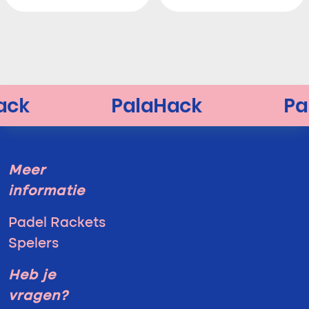
Meer
informatie
Padel Rackets
Spelers
Heb je
vragen?