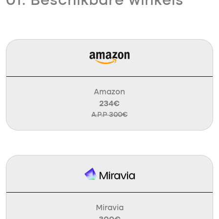
01. Beschikbare winkels
Amazon
234€
A.P.P 300€
Miravia