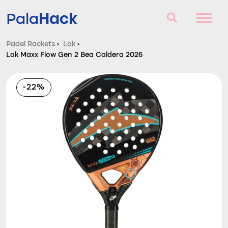
Hack
Pala
Padel Rackets
›
Lok
›
Lok Maxx Flow Gen 2 Bea Caldera 2026
Padel Rackets
Vragen en antwoorden
-22%
Vergelijker
Blog