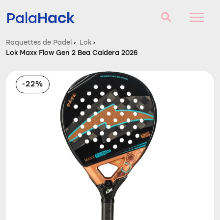
Hack
Pala
Raquettes de Padel
›
Lok
›
Lok Maxx Flow Gen 2 Bea Caldera 2026
Raquettes de Padel
Questions et réponses
-22%
Comparateur
Blog