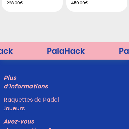
228.00€
450.00€
Plus
d'informations
Raquettes de Padel
Joueurs
Avez-vous