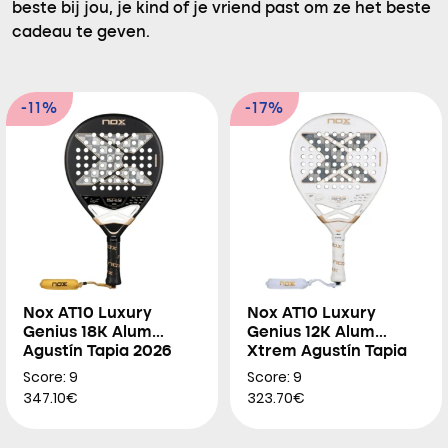
beste bij jou, je kind of je vriend past om ze het beste
cadeau te geven.
-11%
-17%
Nox AT10 Luxury
Nox AT10 Luxury
Genius 18K Alum
Genius 12K Alum
Agustín Tapia 2026
Xtrem Agustín Tapia
2026
Score: 9
Score: 9
347.10€
323.70€