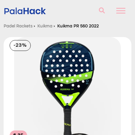
Hack
Pala
Padel Rackets
›
Kuikma
›
Kuikma PR 560 2022
Padel Rackets
-23%
Vragen en antwoorden
Vergelijker
Blog