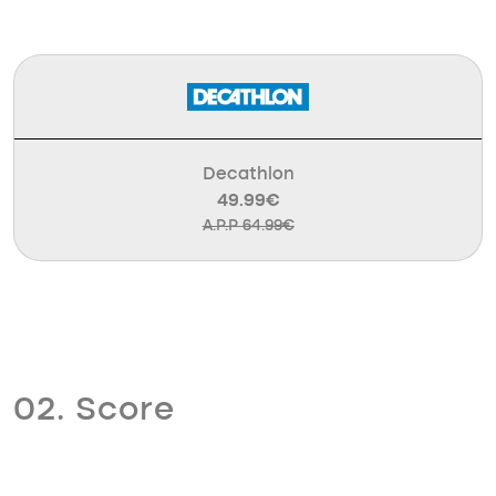
Decathlon
49.99€
A.P.P 64.99€
02. Score