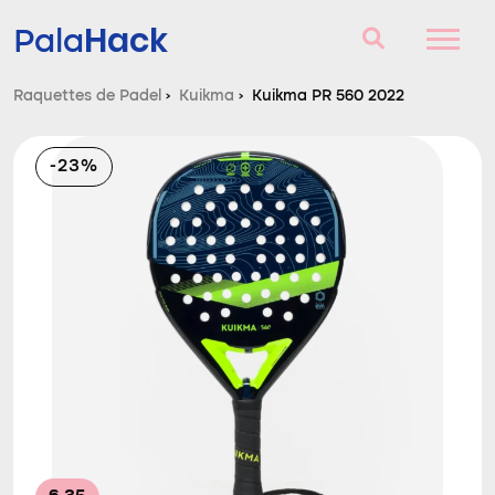
Hack
Pala
Raquettes de Padel
›
Kuikma
›
Kuikma PR 560 2022
Raquettes de Padel
-23%
Questions et réponses
Comparateur
Blog