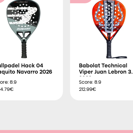
ullpadel Hack 04
Babolat Technical
aquito Navarro 2026
Viper Juan Lebron 3
2026
ore: 8.9
Score: 8.9
4.79€
212.99€