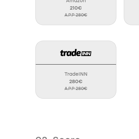
Amazon
210€
A.P.P 280€
TradeINN
280€
A.P.P 280€