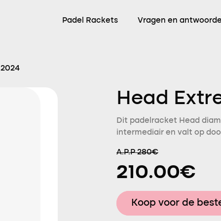
Padel Rackets
Vragen en antwoord
 2024
Head Extr
Dit padelracket Head diam
intermediair en valt op doo
A.P.P 280€
210.00€
Koop voor de beste