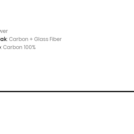
wer
: Carbon + Glass Fiber
lak
: Carbon 100%
e