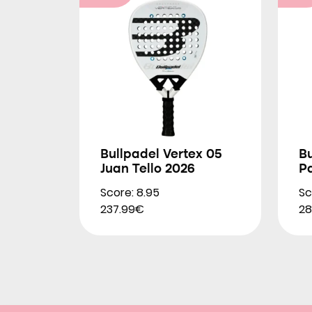
Bullpadel Vertex 05
B
Juan Tello 2026
P
Score: 8.95
Sc
237.99€
28