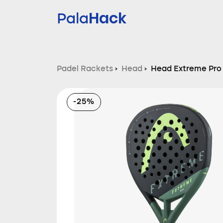
Hack
Pala
Padel Rackets
›
Head
›
Head Extreme Pro
-25%