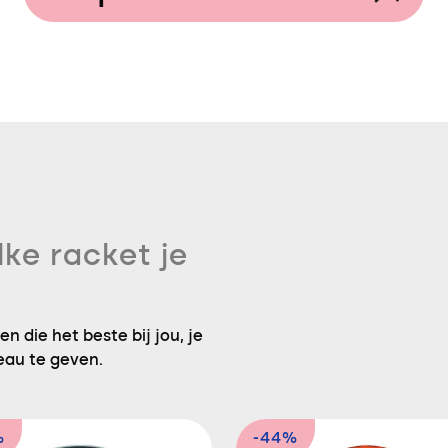
lke racket je
n die het beste bij jou, je
eau te geven.
%
-44%