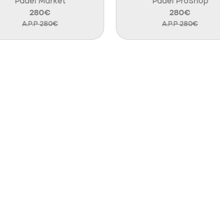
Padel Market
Padel ProShop
280€
280€
A.P.P 280€
A.P.P 280€