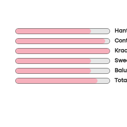
Hant
Cont
Krac
Swee
Balu
Tota