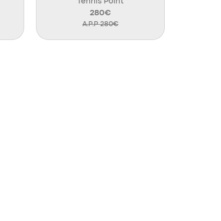
Tennis Point
280€
A.P.P 280€