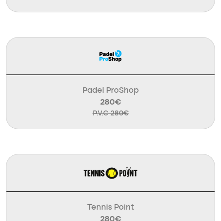
Padel ProShop
280€
P.V.C 280€
Tennis Point
280€