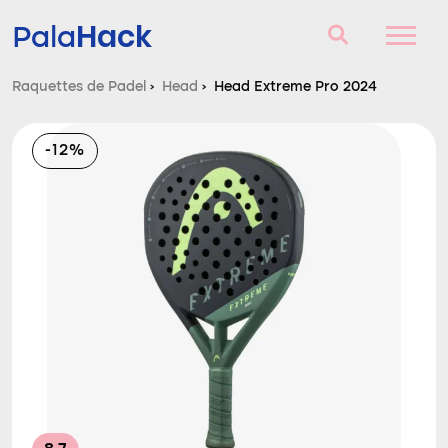
Hack
Pala
Raquettes de Padel
›
Head
›
Head Extreme Pro 2024
Raquettes de Padel
-12%
Questions et réponses
Comparateur
Blog