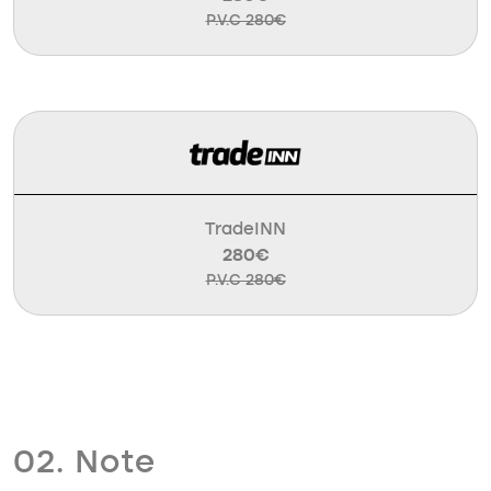
P.V.C 280€
TradeINN
280€
P.V.C 280€
02. Note