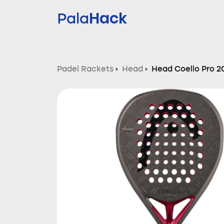
Hack
Pala
Padel Rackets
›
Head
›
Head Coello Pro 2