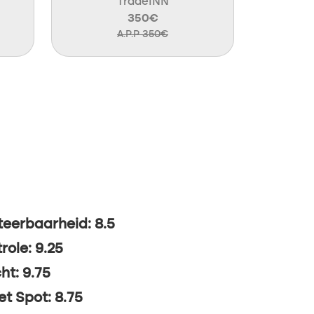
TradeINN
350€
A.P.P 350€
eerbaarheid: 8.5
role: 9.25
ht: 9.75
t Spot: 8.75