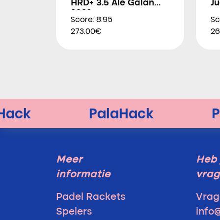
HRD+ 3.5 Ale Galán
Ju
2026
Score: 8.95
Sc
273.00€
26
Meer
Heb 
informatie
vra
Padel Rackets
Vrag
Spelers
info