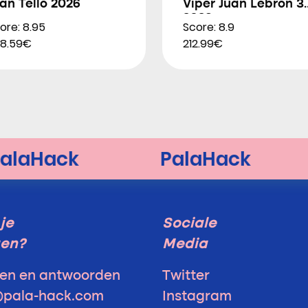
an Tello 2026
Viper Juan Lebron 3
2026
ore: 8.95
Score: 8.9
8.59€
212.99€
je
Sociale
gen?
Media
en en antwoorden
Twitter
@pala-hack.com
Instagram