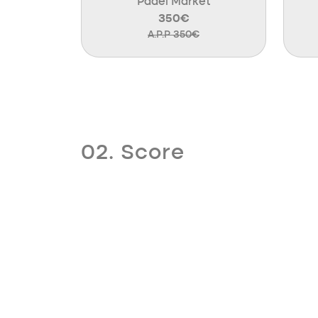
Padel Market
350€
A.P.P 350€
02. Score