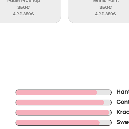
Padel ProShop
Tennis Point
350€
350€
A.P.P 350€
A.P.P 350€
Hant
Cont
Krac
Swee