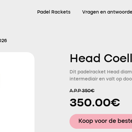
Padel Rackets
Vragen en antwoord
026
Head Coell
Dit padelracket Head diam
intermediair en valt op doo
A.P.P 350€
350.00€
Koop voor de beste