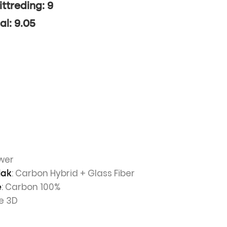
ittreding: 9
al: 9.05
wer
: Carbon Hybrid + Glass Fiber
lak
: Carbon 100%
e
ve 3D