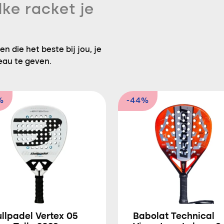
lke racket je
n die het beste bij jou, je
eau te geven.
%
-44%
llpadel Vertex 05
Babolat Technical