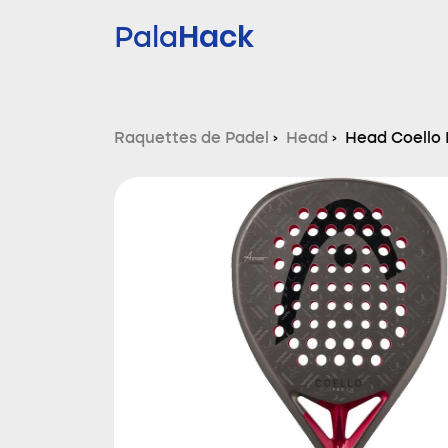
Hack
Pala
Raquettes de Padel
›
Head
›
Head Coello 