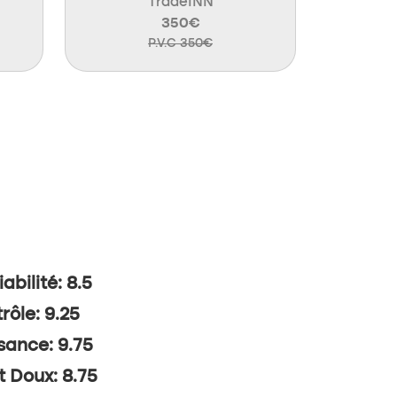
TradeINN
350€
P.V.C 350€
abilité: 8.5
rôle: 9.25
sance: 9.75
t Doux: 8.75