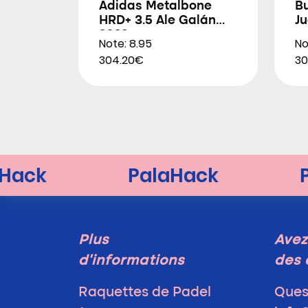
Adidas Metalbone
Bu
HRD+ 3.5 Ale Galán
Ju
2026
Note: 8.95
No
304.20€
30
Plus
Avez
d'informations
des 
Raquettes de Padel
Ques