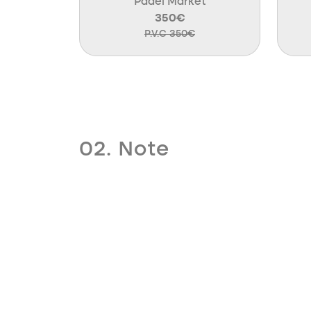
Padel Market
350€
P.V.C 350€
02. Note