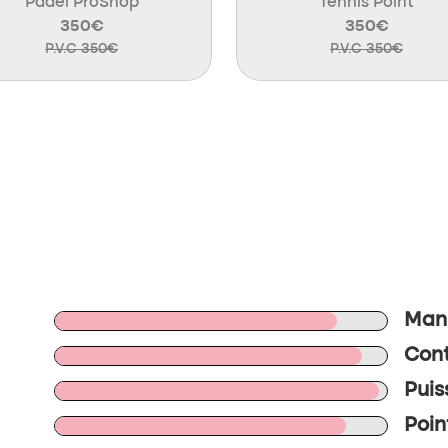
Padel ProShop
Tennis Point
350€
350€
P.V.C 350€
P.V.C 350€
Mani
Cont
Puis
Poin