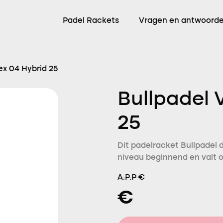
Padel Rackets
Vragen en antwoord
ex 04 Hybrid 25
Bullpadel 
25
Dit padelracket Bullpadel 
niveau beginnend en valt o
A.P.P €
€