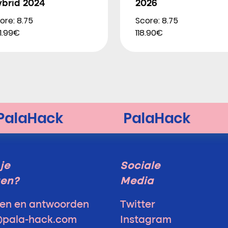
ybrid 2024
2026
ore: 8.75
Score: 8.75
1.99€
118.90€
je
Sociale
gen?
Media
en en antwoorden
Twitter
@pala-hack.com
Instagram