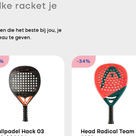
lke racket je
n die het beste bij jou, je
eau te geven.
0%
-34%
ullpadel Hack 03
Head Radical Team