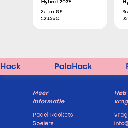
Hybrid 2025
H
Score: 8.8
Sc
229.39€
23
Meer
Heb 
informatie
vra
Padel Rackets
Vrag
Spelers
info