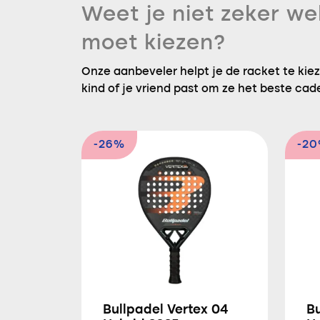
Weet je niet zeker we
moet kiezen?
Onze aanbeveler helpt je de racket te kieze
kind of je vriend past om ze het beste cad
-26%
-2
Bullpadel Vertex 04
B