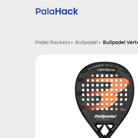
Hack
Pala
Padel Rackets
›
Bullpadel
›
Bullpadel Vert