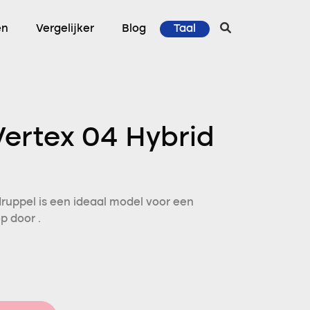
en
Vergelijker
Blog
Taal
Vertex 04 Hybrid
druppel is een ideaal model voor een
p door .