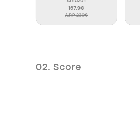
Amazon
167.9€
A.P.P 230€
02. Score