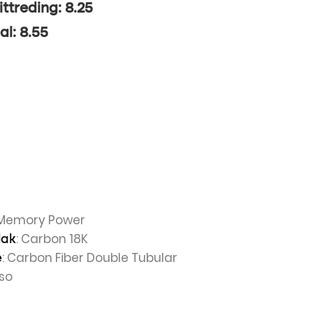
ittreding: 8.25
al: 8.55
t Memory Power
: Carbon 18K
lak
: Carbon Fiber Double Tubular
e
oso