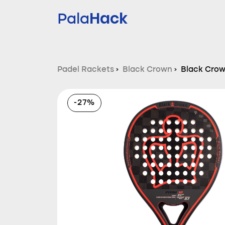
Hack
Pala
Padel Rackets
›
Black Crown
›
Black Crow
-27%