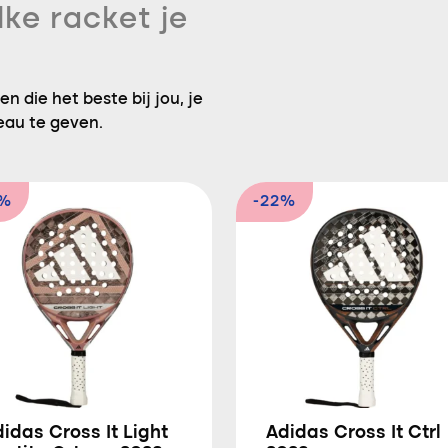
lke racket je
n die het beste bij jou, je
eau te geven.
9%
-22%
idas Cross It Light
Adidas Cross It Ctrl