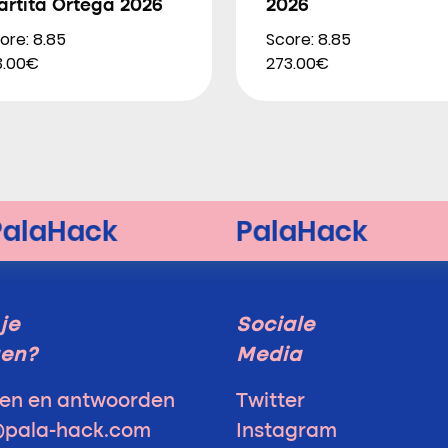
artita Ortega 2026
2026
ore: 8.85
Score: 8.85
3.00€
273.00€
je
Sociale
gen?
Media
en en antwoorden
Twitter
@pala-hack.com
Instagram