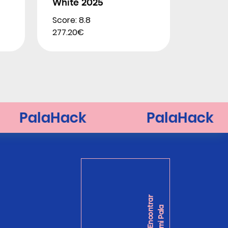
White 2025
Score: 8.8
277.20€