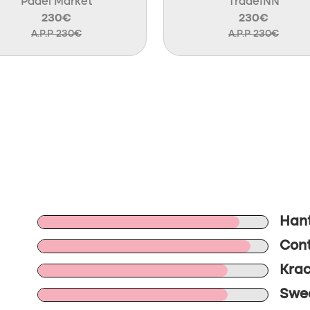
Padel Market
TradeINN
230€
230€
A.P.P 230€
A.P.P 230€
Hant
Cont
Krac
Swee