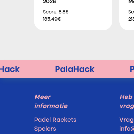
2026
M
Score: 8.85
Sc
185.49€
21
Meer
Heb 
informatie
vra
Padel Rackets
Vrag
Spelers
info