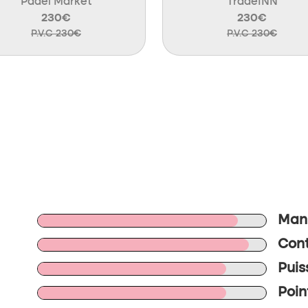
Padel Market
TradeINN
230€
230€
P.V.C 230€
P.V.C 230€
Mani
Cont
Puis
Poin