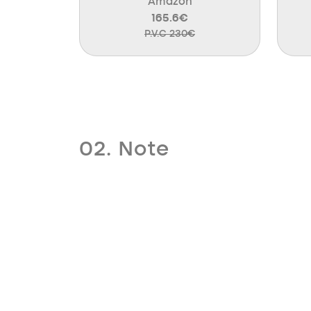
Amazon
165.6€
P.V.C 230€
02. Note