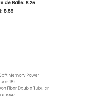
ie de Balle: 8.25
l: 8.55
a Soft Memory Power
rbon 18K
bon Fiber Double Tubular
 Arenoso