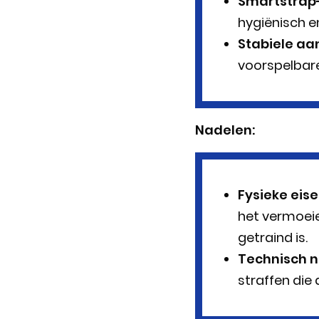
Smartstrap
hygiënisch en
Stabiele aa
voorspelbare
Nadelen:
Fysieke eise
het vermoeie
getraind is.
Technisch n
straffen die 