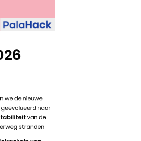
026
ben we de nieuwe
s geëvolueerd naar
tabiliteit
van de
derweg stranden.