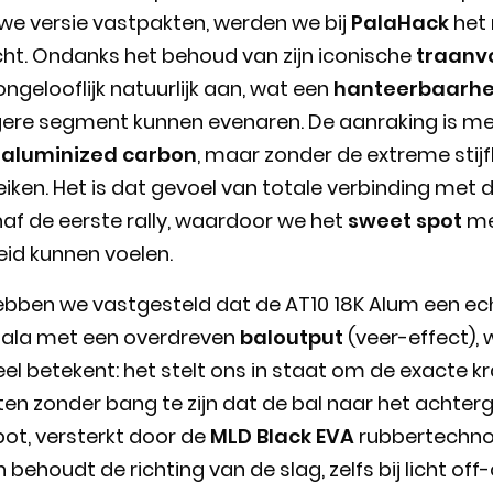
we versie vastpakten, werden we bij
PalaHack
het 
ht. Ondanks het behoud van zijn iconische
traanv
ngelooflijk natuurlijk aan, wat een
hanteerbaarhe
gere segment kunnen evenaren. De aanraking is m
 aluminized carbon
, maar zonder de extreme stij
eiken. Het is dat gevoel van totale verbinding met 
af de eerste rally, waardoor we het
sweet spot
me
eid kunnen voelen.
hebben we vastgesteld dat de AT10 18K Alum een ec
n pala met een overdreven
baloutput
(veer-effect), 
l betekent: het stelt ons in staat om de exacte k
ten zonder bang te zijn dat de bal naar het achterg
ot, versterkt door de
MLD Black EVA
rubbertechnol
en behoudt de richting van de slag, zelfs bij licht of