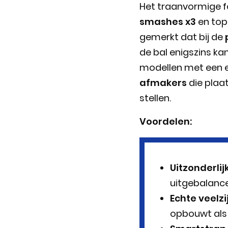
Het traanvormige f
smashes x3
en tops
gemerkt dat bij de
de bal enigszins k
modellen met een ex
afmakers
die plaa
stellen.
Voordelen:
Uitzonderli
uitgebalance
Echte veelzi
opbouwt als 