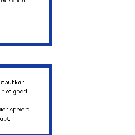
heidskoord
utput kan
 niet goed
llen spelers
act.