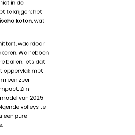
hiet in de
t te krijgen; het
ische keten
, wat
hittert, waardoor
okkeren. We hebben
e ballen, iets dat
t oppervlak met
om een zeer
mpact. Zijn
t model van 2025,
lgende volleys te
ls een pure
s.