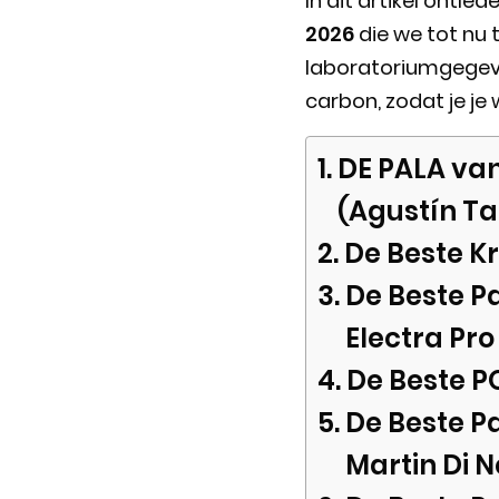
In dit artikel ontle
2026
die we tot nu
laboratoriumgegeven
carbon, zodat je je
DE PALA van
(Agustín Ta
De Beste K
De Beste P
Electra Pr
De Beste P
De Beste Pa
Martin Di 