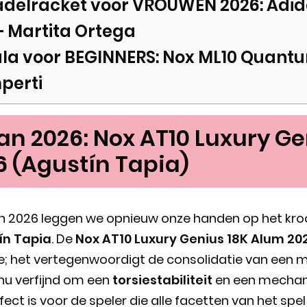
adelracket voor VROUWEN 2026: Adida
– Martita Ortega
ala voor BEGINNERS: Nox ML10 Quant
perti
an 2026: Nox AT10 Luxury Ge
 (Agustín Tapia)
oen 2026 leggen we opnieuw onze handen op het kro
ín Tapia
. De
Nox AT10 Luxury Genius 18K Alum 20
e; het vertegenwoordigt de consolidatie van een ma
nu verfijnd om een
torsiestabiliteit
en een mechan
fect is voor de speler die alle facetten van het spel