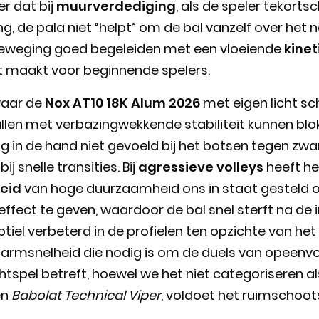
r dat bij
muurverdediging
, als de speler tekortsc
 de pala niet “helpt” om de bal vanzelf over het ne
beweging goed begeleiden met een vloeiende
kinet
t maakt voor beginnende spelers.
waar de
Nox AT10 18K Alum 2026
met eigen licht sc
llen met verbazingwekkende stabiliteit kunnen bl
ing in de hand niet gevoeld bij het botsen tegen zwar
ij snelle transities. Bij
agressieve volleys
heeft he
eid
van hoge duurzaamheid ons in staat gesteld 
effect te geven, waardoor de bal snel sterft na de i
ubtiel verbeterd in de profielen ten opzichte van he
 armsnelheid die nodig is om de duels van opeenvo
htspel betreft, hoewel we het niet categoriseren a
en
Babolat Technical Viper
, voldoet het ruimschoot