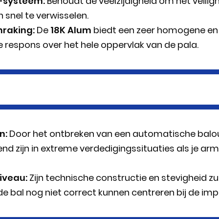
-systeem:
Behoudt de veelzijdigheid om het veilig
 snel te verwisselen.
nraking:
De
18K Alum
biedt een zeer homogene en
 respons over het hele oppervlak van de pala.
n:
Door het ontbreken van een automatische balo
nd zijn in extreme verdedigingssituaties als je arm
iveau:
Zijn technische constructie en stevigheid zu
de bal nog niet correct kunnen centreren bij de imp