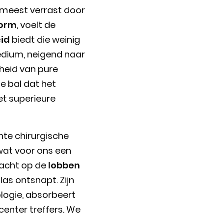
meest verrast door
orm
, voelt de
id
biedt die weinig
edium, neigend naar
fheid van pure
de bal dat het
t superieure
hte chirurgische
wat voor ons een
racht op de
lobben
las ontsnapt. Zijn
ogie, absorbeert
f-center treffers. We