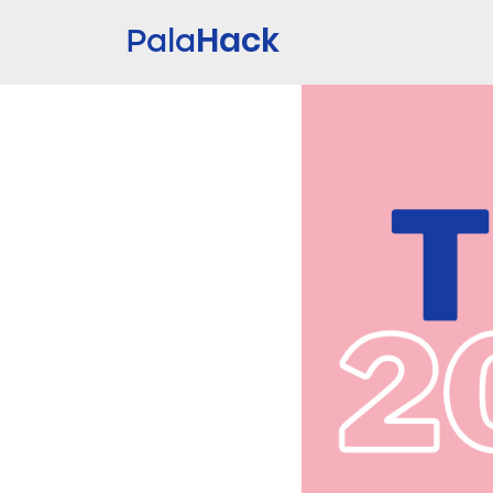
Hack
Pala