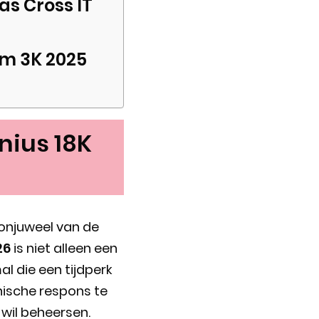
s Cross IT
um 3K 2025
nius 18K
onjuweel van de
26
is niet alleen een
l die een tijdperk
ische respons te
 wil beheersen.