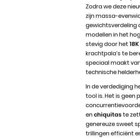
Zodra we deze nieu
zijn massa-evenwic
gewichtsverdeling o
modellen in het ho
stevig door het
18K
krachtpala’s te ber
speciaal maakt van
technische helderh
In de verdediging 
tool is. Het is gee
concurrentievoordee
en
chiquitas
te zet
genereuze sweet sp
trillingen efficiënt 