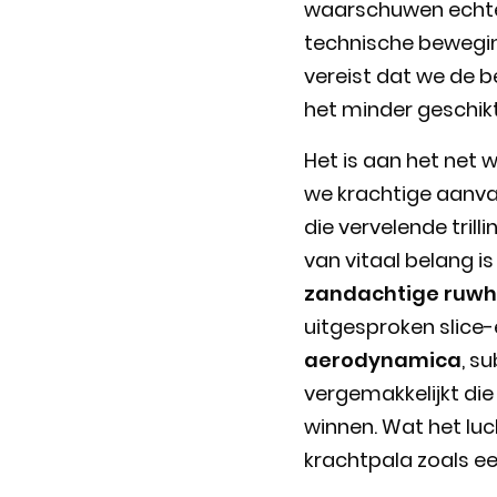
waarschuwen echte
technische beweging,
vereist dat we de 
het minder geschik
Het is aan het net 
we krachtige aanva
die vervelende trill
van vitaal belang is b
zandachtige ruwh
uitgesproken slice-
aerodynamica
, s
vergemakkelijkt die
winnen. Wat het luc
krachtpala zoals e