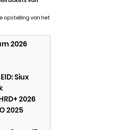
elrackets van
 opstelling van het
lum 2026
ID: Siux
k
 HRD+ 2026
LO 2025