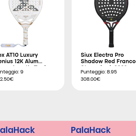
ox AT10 Luxury
Siux Electra Pro
enius 12K Alum
Shadow Red Franco
trem Agustín Tapia
Stupackzuk 2026
nteggio: 9
Punteggio: 8.95
026
2.50€
308.00€