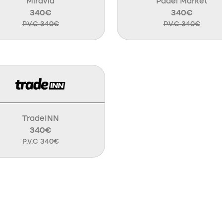
Miravia
Padel Market
340€
340€
P.V.C 340€
P.V.C 340€
TradeINN
340€
P.V.C 340€