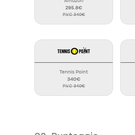
Amazon
295.8€
P.V.C 340€
Tennis Point
340€
P.V.C 340€