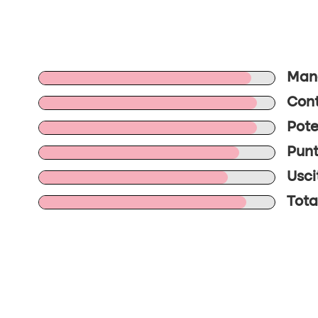
Mano
Cont
Pote
Punt
Usci
Tota