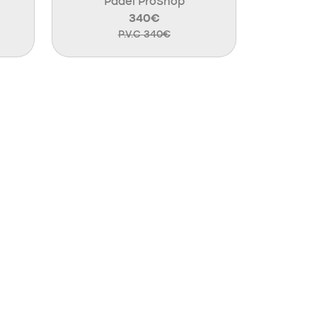
Padel ProShop
340€
P.V.C 340€