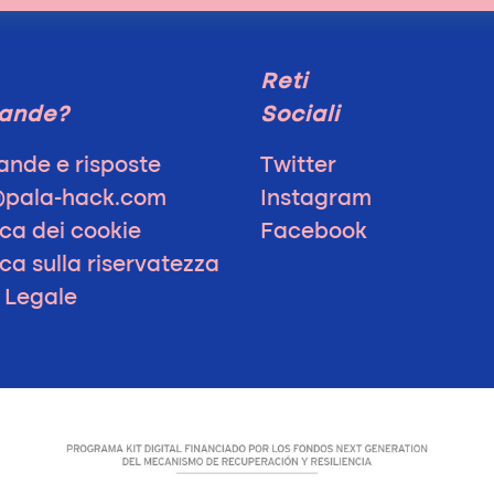
Reti
ande?
Sociali
nde e risposte
Twitter
@pala-hack.com
Instagram
ica dei cookie
Facebook
ica sulla riservatezza
 Legale