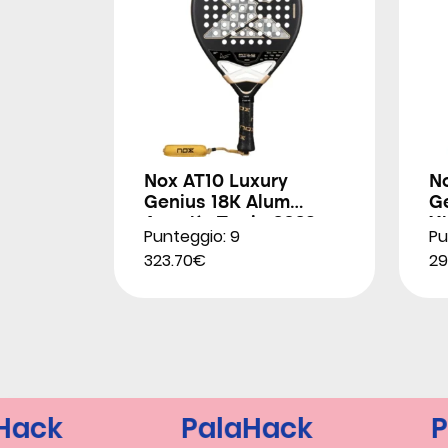
Nox AT10 Luxury
N
Genius 18K Alum
G
Agustín Tapia 2026
X
Punteggio: 9
Pu
2
323.70€
29