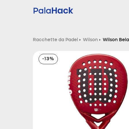
Hack
Pala
Racchette da Padel
›
Wilson
›
Wilson Bela
-13%