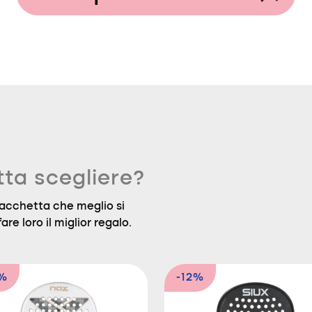
tta scegliere?
a racchetta che meglio si
are loro il miglior regalo.
5%
-12%