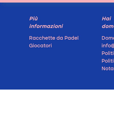
Più
Hai
informazioni
dom
Racchette da Padel
Doma
Giocatori
info
Polit
Polit
Nota