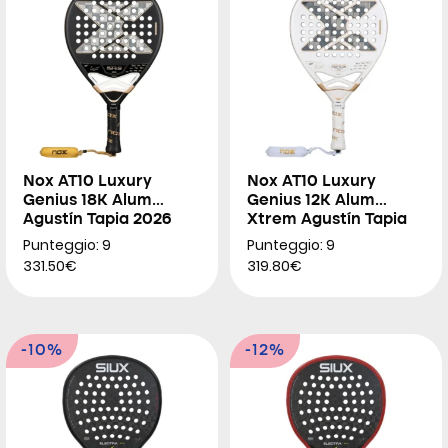
Nox AT10 Luxury
Nox AT10 Luxury
Genius 18K Alum
Genius 12K Alum
Agustín Tapia 2026
Xtrem Agustín Tapia
2026
Punteggio: 9
Punteggio: 9
331.50€
319.80€
-10%
-12%