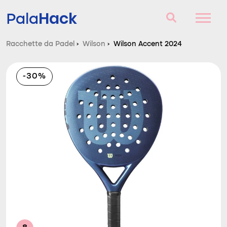
Hack
Pala
Racchette da Padel
›
Wilson
›
Wilson Accent 2024
Racchette da Padel
-30%
Domande e risposte
Comparatore
Blog