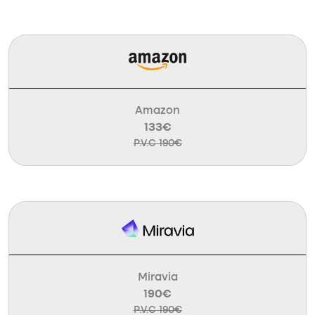
Amazon
133€
P.V.C 190€
Miravia
190€
P.V.C 190€