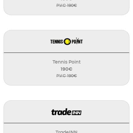
P.V.C 190€
Tennis Point
190€
P.V.C 190€
TradeINN