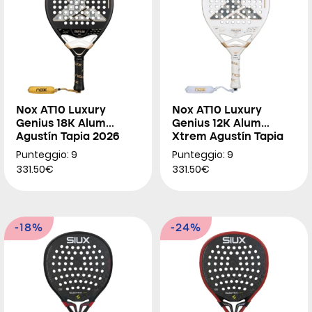
Nox AT10 Luxury
Nox AT10 Luxury
Genius 18K Alum
Genius 12K Alum
Agustín Tapia 2026
Xtrem Agustín Tapia
2026
Punteggio: 9
Punteggio: 9
331.50€
331.50€
-18%
-24%