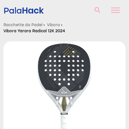
Hack
Pala
Racchette da Padel
›
Vibora
›
Vibora Yarara Radical 12K 2024
Racchette da Padel
Domande e risposte
Comparatore
Blog