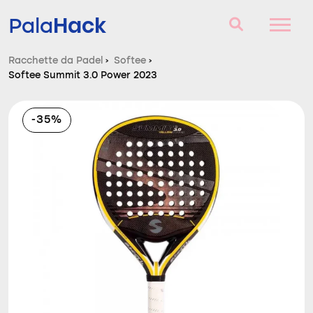
Hack
Pala
Racchette da Padel
›
Softee
›
Softee Summit 3.0 Power 2023
Racchette da Padel
Domande e risposte
-35%
Comparatore
Blog