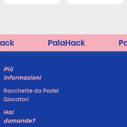
Più
informazioni
Racchette da Padel
Giocatori
Hai
domande?