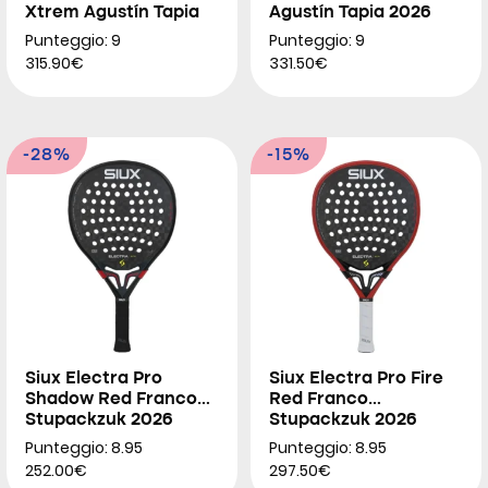
Xtrem Agustín Tapia
Agustín Tapia 2026
2026
Punteggio: 9
Punteggio: 9
315.90€
331.50€
-28%
-15%
Siux Electra Pro
Siux Electra Pro Fire
Shadow Red Franco
Red Franco
Stupackzuk 2026
Stupackzuk 2026
Punteggio: 8.95
Punteggio: 8.95
252.00€
297.50€