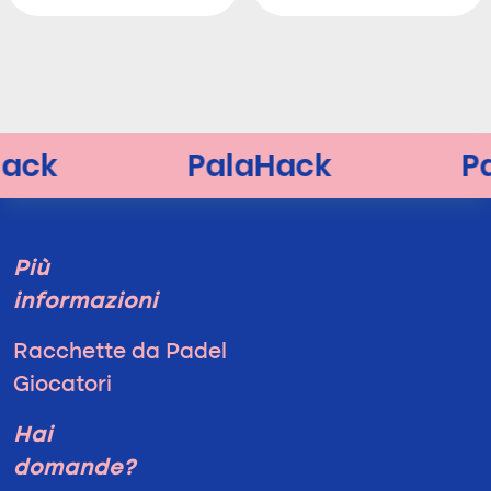
Più
informazioni
Racchette da Padel
Giocatori
Hai
domande?