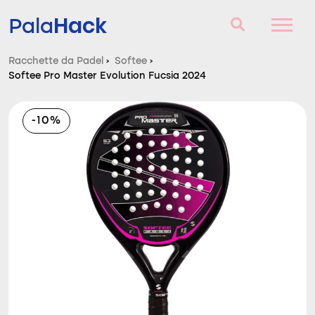
Hack
Pala
Racchette da Padel
›
Softee
›
Softee Pro Master Evolution Fucsia 2024
Racchette da Padel
Domande e risposte
-10%
Comparatore
Blog