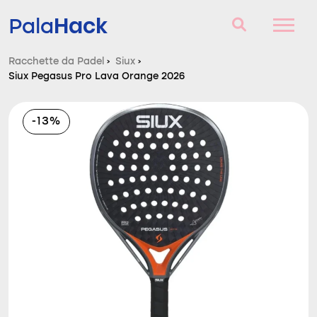
Hack
Pala
Racchette da Padel
›
Siux
›
Siux Pegasus Pro Lava Orange 2026
Racchette da Padel
Domande e risposte
-13%
Comparatore
Blog