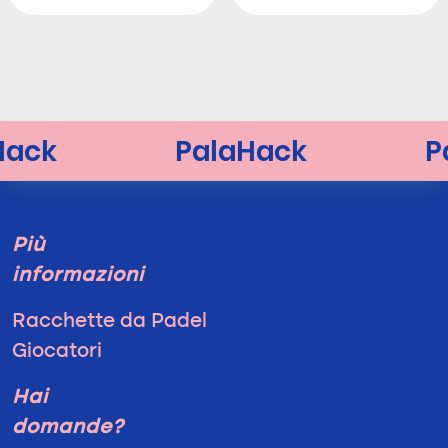
Più
informazioni
Racchette da Padel
Giocatori
Hai
domande?