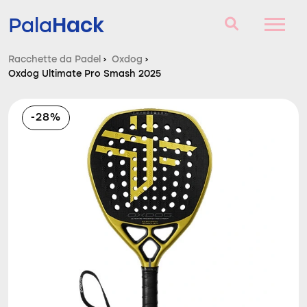
Hack
Pala
Racchette da Padel
›
Oxdog
›
Oxdog Ultimate Pro Smash 2025
Racchette da Padel
Domande e risposte
-28%
Comparatore
Blog