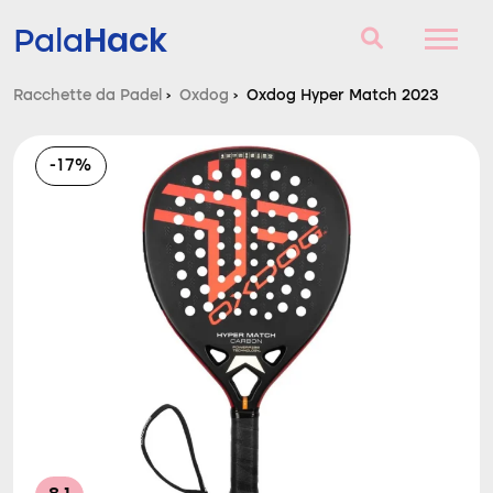
Hack
Pala
Racchette da Padel
›
Oxdog
›
Oxdog Hyper Match 2023
Racchette da Padel
-17%
Domande e risposte
Comparatore
Blog