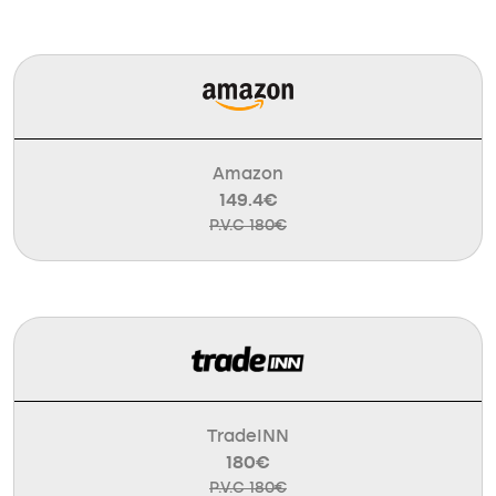
Amazon
149.4€
P.V.C 180€
TradeINN
180€
P.V.C 180€