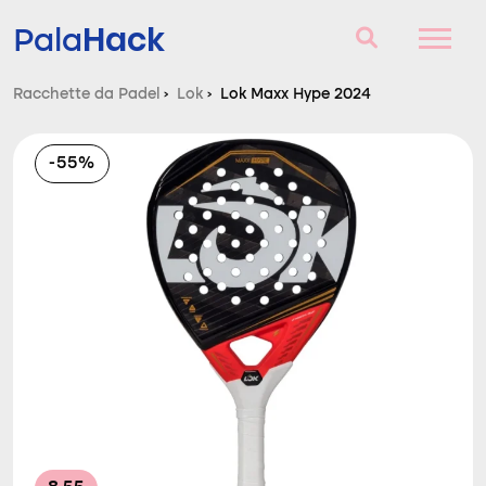
Hack
Pala
Racchette da Padel
›
Lok
›
Lok Maxx Hype 2024
Racchette da Padel
-55%
Domande e risposte
Comparatore
Blog