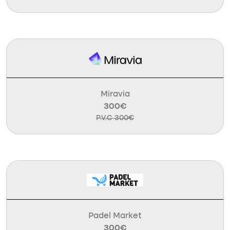
Miravia
300€
P.V.C 300€
Padel Market
300€