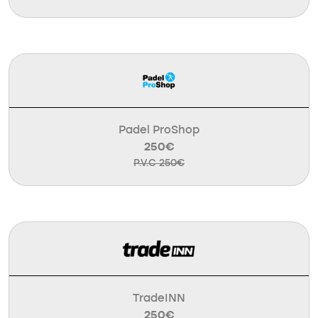
Padel ProShop
250€
P.V.C 250€
TradeINN
250€