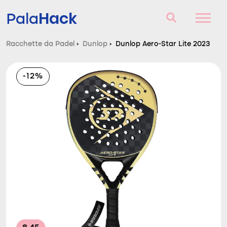
Hack
Pala
Racchette da Padel
›
Dunlop
›
Dunlop Aero-Star Lite 2023
Racchette da Padel
-12%
Domande e risposte
Comparatore
Blog