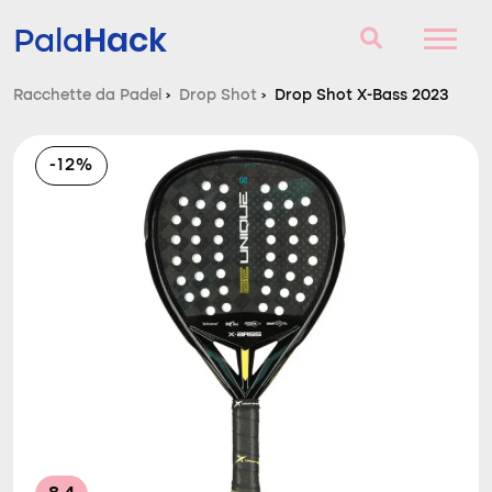
Hack
Pala
Racchette da Padel
›
Drop Shot
›
Drop Shot X-Bass 2023
Racchette da Padel
-12%
Domande e risposte
Comparatore
Blog