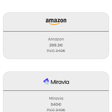
Amazon
299.2€
P.V.C 340€
Miravia
340€
P.V.C 340€