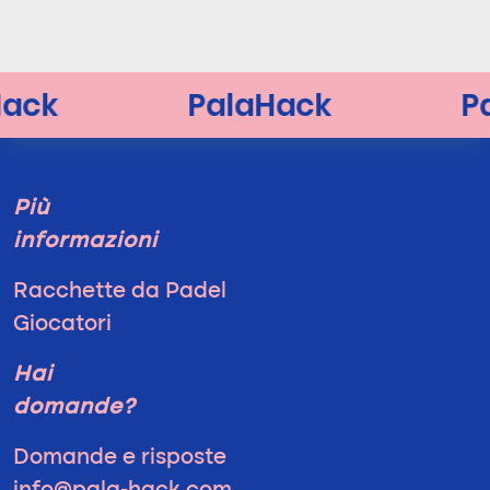
Più
informazioni
Racchette da Padel
Giocatori
Hai
domande?
Domande e risposte