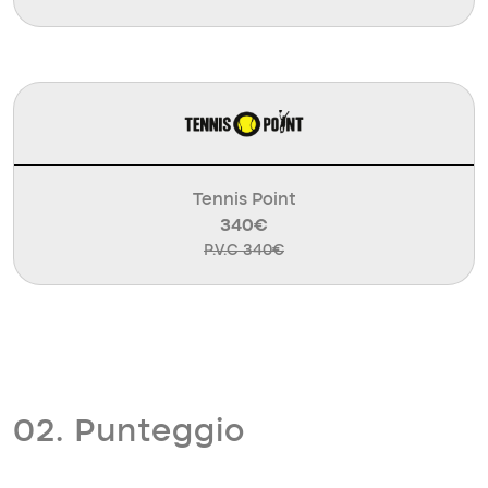
Tennis Point
340€
P.V.C 340€
02. Punteggio