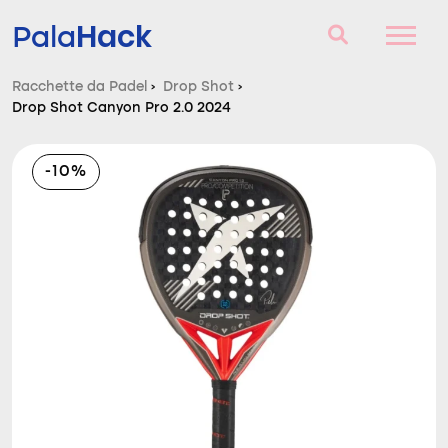
Hack
Pala
Racchette da Padel
›
Drop Shot
›
Drop Shot Canyon Pro 2.0 2024
Racchette da Padel
Domande e risposte
-10%
Comparatore
Blog