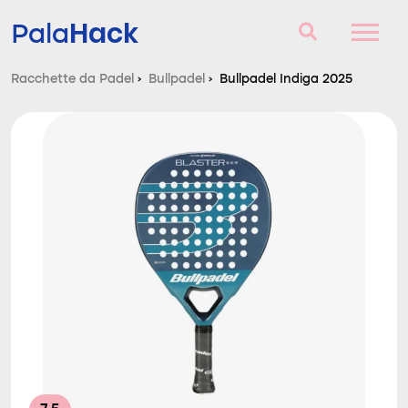
Hack
Pala
Racchette da Padel
›
Bullpadel
›
Bullpadel Indiga 2025
Racchette da Padel
Domande e risposte
Comparatore
Blog