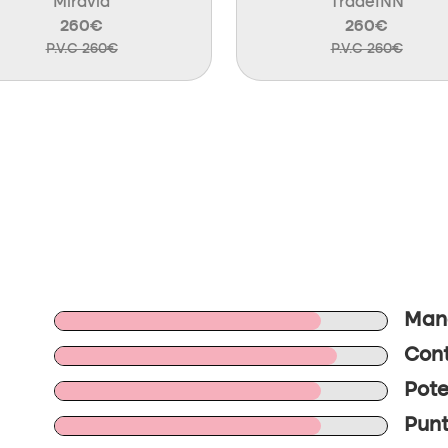
Miravia
TradeINN
260€
260€
P.V.C 260€
P.V.C 260€
Mano
Cont
Pote
Punt