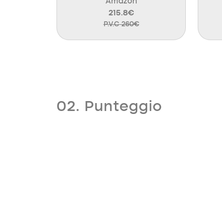
Amazon
215.8€
P.V.C 260€
02. Punteggio