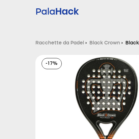
Hack
Pala
Racchette da Padel
›
Black Crown
›
Black
-17%