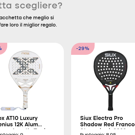
tta scegliere?
a racchetta che meglio si
are loro il miglior regalo.
%
-29%
ox AT10 Luxury
Siux Electra Pro
enius 12K Alum
Shadow Red Franco
trem Agustín Tapia
Stupackzuk 2026
nteggio: 9
Punteggio: 8.95