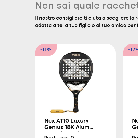
Non sai quale racche
Il nostro consigliere ti aiuta a scegliere l
adatta a te, a tuo figlio o al tuo amico per f
-11%
-17
Nox AT10 Luxury
N
Genius 18K Alum
G
Agustín Tapia 2026
X
Punteggio: 9
Pu