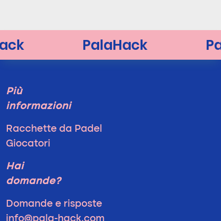
Più
informazioni
Racchette da Padel
Giocatori
Hai
domande?
Domande e risposte
info@pala-hack.com