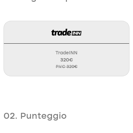
TradeINN
320€
P.V.C 320€
02. Punteggio