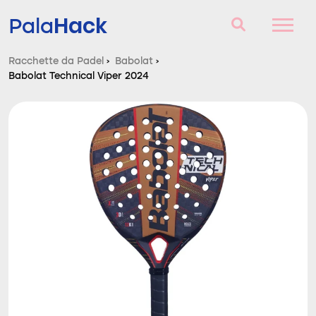
Hack
Pala
Racchette da Padel
›
Babolat
›
Babolat Technical Viper 2024
Racchette da Padel
Domande e risposte
Comparatore
Blog