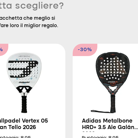
tta scegliere?
a racchetta che meglio si
are loro il miglior regalo.
%
-30%
llpadel Vertex 05
Adidas Metalbone
an Tello 2026
HRD+ 3.5 Ale Galán
2026
nteggio: 8.95
Punteggio: 8.95