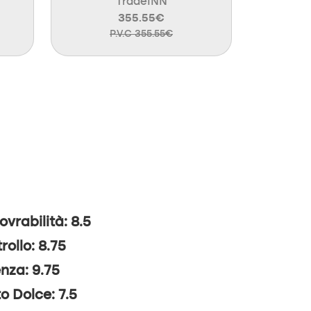
TradeINN
355.55€
P.V.C 355.55€
vrabilità: 8.5
rollo: 8.75
nza: 9.75
o Dolce: 7.5