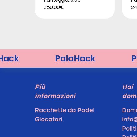
350.00€
24
Più
Hai
informazioni
dom
Racchette da Padel
Doma
Giocatori
info
Polit