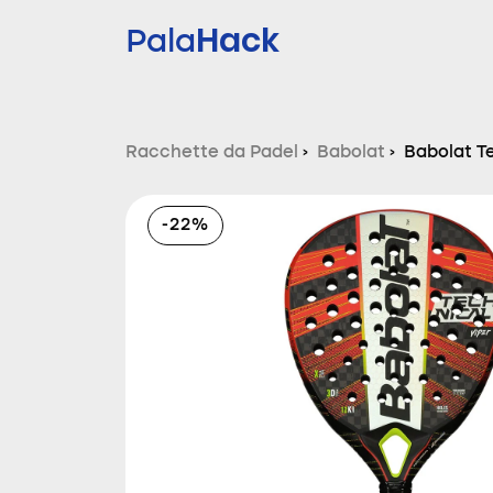
Hack
Pala
Racchette da Padel
›
Babolat
›
Babolat T
-22%