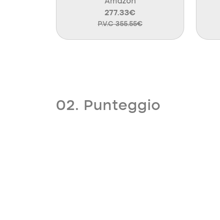
Amazon
277.33€
P.V.C 355.55€
02. Punteggio