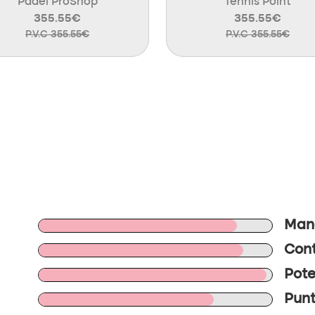
Padel ProShop
Tennis Point
355.55€
355.55€
P.V.C 355.55€
P.V.C 355.55€
Mano
Cont
Pote
Punt