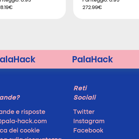
8.19€
272.99€
Reti
ande?
Sociali
nde e risposte
Twitter
@pala-hack.com
Instagram
ica dei cookie
Facebook