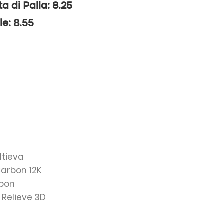
ta di Palla: 8.25
le: 8.55
ltieva
Carbon 12K
rbon
: Relieve 3D