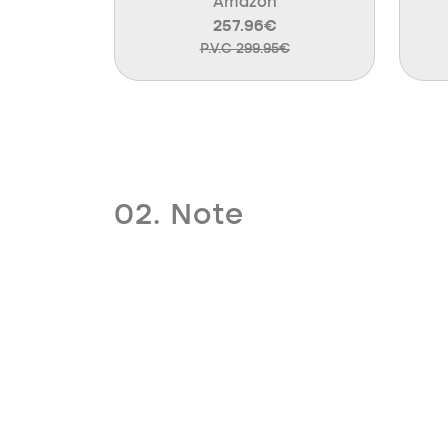
Amazon
257.96€
P.V.C 299.95€
02. Note