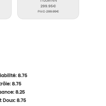
TradeINN
299.95€
P.V.C 299.95€
abilité: 8.75
rôle: 8.75
sance: 8.25
t Doux: 8.75