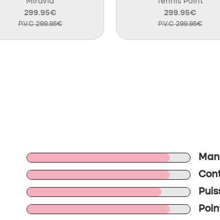
Miravia
Tennis Point
299.95€
299.95€
P.V.C 299.95€
P.V.C 299.95€
Mani
Cont
Puis
Poin