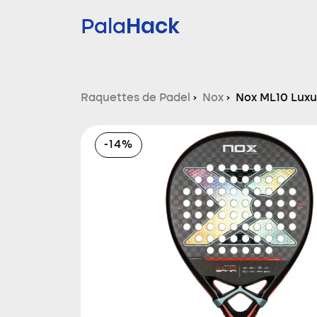
Hack
Pala
Raquettes de Padel
›
Nox
›
Nox ML10 Luxu
-14%