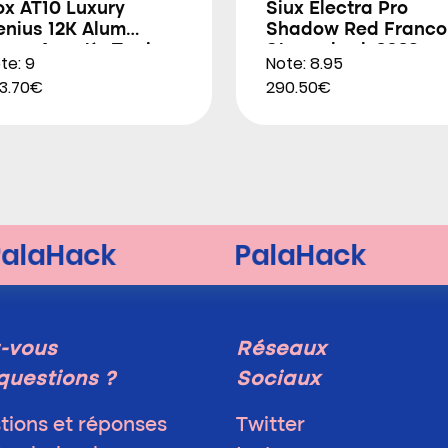
ox AT10 Luxury
Siux Electra Pro
enius 12K Alum
Shadow Red Franco
trem Agustín Tapia
Stupackzuk 2026
te: 9
Note: 8.95
026
3.70€
290.50€
-vous
Réseaux
questions ?
Sociaux
tions et réponses
Twitter