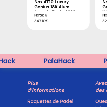
Nox AT10 Luxury
N
Genius 18K Alum
G
Agustín Tapia 2026
X
Note: 9
No
2
347.10€
32
Plus
Avez
d'informations
des 
Raquettes de Padel
Ques