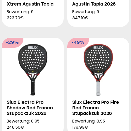
Xtrem Agustín Tapia
Agustín Tapia 2026
2026
Bewertung: 9
Bewertung: 9
323.70€
347.10€
-29%
-49%
Siux Electra Pro
Siux Electra Pro Fire
Shadow Red Franco
Red Franco
Stupackzuk 2026
Stupackzuk 2026
Bewertung: 8.95
Bewertung: 8.95
248.50€
179.99€