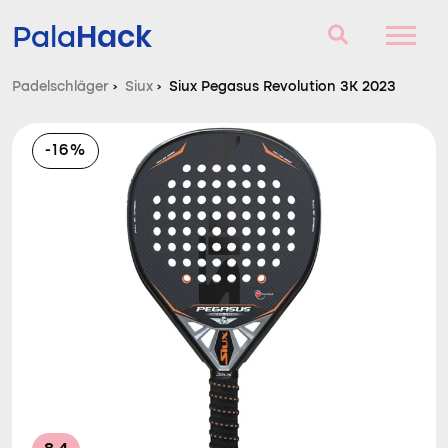
Hack
Pala
Padelschläger
›
Siux
›
Siux Pegasus Revolution 3K 2023
Padelschläger
-16%
Fragen und Antworten
Vergleich
Blog