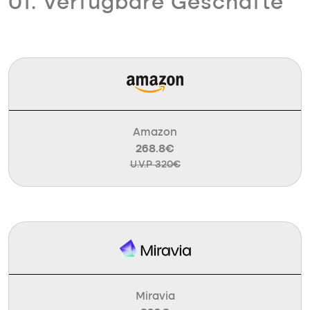
01. Verfügbare Geschäfte
Amazon
268.8€
U.V.P 320€
Miravia