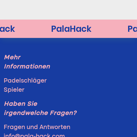
Mehr
Informationen
Padelschläger
Spieler
Haben Sie
irgendwelche Fragen?
Fragen und Antworten
info@pala-hack.com