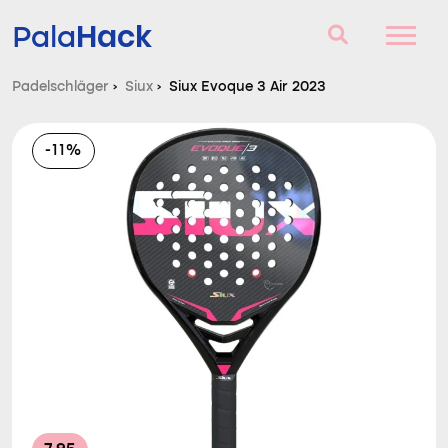
Hack
Pala
Padelschläger
›
Siux
›
Siux Evoque 3 Air 2023
Padelschläger
-11%
Fragen und Antworten
Vergleich
Blog