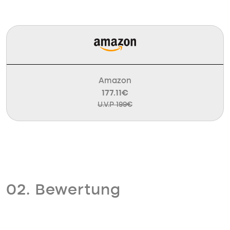
Amazon
177.11€
U.V.P 199€
02. Bewertung