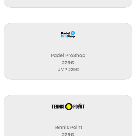
Padel ProShop
229€
U.V.P 229€
Tennis Point
229€