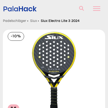
Hack
Pala
Padelschläger
›
Siux
›
Siux Electra Lite 3 2024
Padelschläger
-10%
Fragen und Antworten
Vergleich
Blog