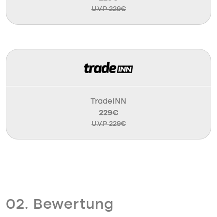
U.V.P 229€
TradeINN
229€
U.V.P 229€
02. Bewertung