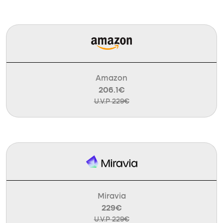
Amazon
206.1€
U.V.P 229€
Miravia
229€
U.V.P 229€