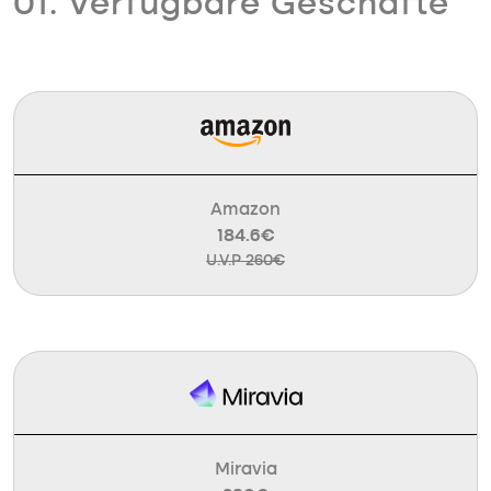
01. Verfügbare Geschäfte
Amazon
184.6€
U.V.P 260€
Miravia