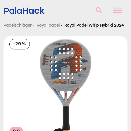
Hack
Pala
Padelschläger
›
Royal padel
›
Royal Padel Whip Hybrid 2024
Padelschläger
-29%
Fragen und Antworten
Vergleich
Blog