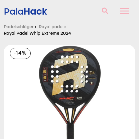
Hack
Pala
Padelschläger
›
Royal padel
›
Royal Padel Whip Extreme 2024
Padelschläger
Fragen und Antworten
-14%
Vergleich
Blog