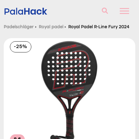
Hack
Pala
Padelschläger
›
Royal padel
›
Royal Padel R-Line Fury 2024
Padelschläger
-25%
Fragen und Antworten
Vergleich
Blog