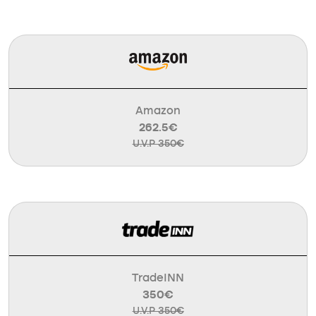
Amazon
262.5€
U.V.P 350€
TradeINN
350€
U.V.P 350€