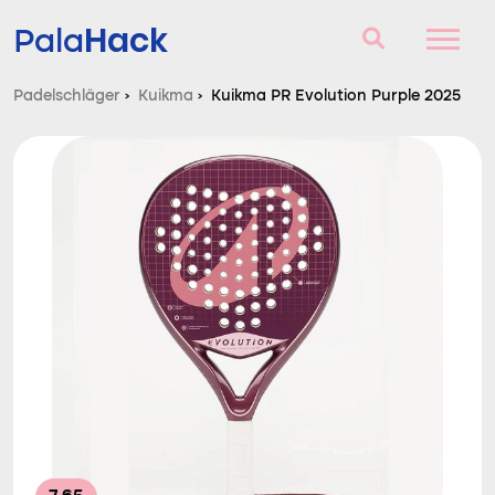
Hack
Pala
Padelschläger
›
Kuikma
›
Kuikma PR Evolution Purple 2025
Padelschläger
Fragen und Antworten
Vergleich
Blog