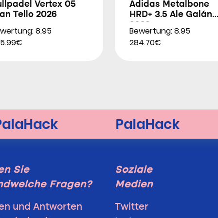
llpadel Vertex 05
Adidas Metalbone
an Tello 2026
HRD+ 3.5 Ale Galán
2026
wertung: 8.95
Bewertung: 8.95
5.99€
284.70€
n Sie
Soziale
ndwelche Fragen?
Medien
en und Antworten
Twitter