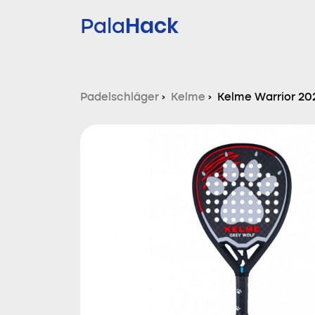
Hack
Pala
Padelschläger
›
Kelme
›
Kelme Warrior 20