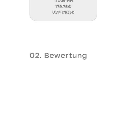
TradeINN
179.75€
U.V.P 179.75€
02. Bewertung