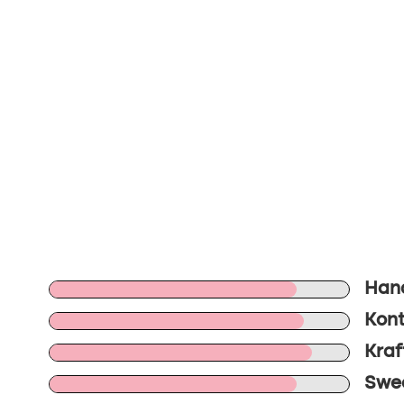
Han
Kont
Kraf
Swee