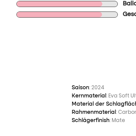
Ball
Gesa
n
: 2024
Saison
: Eva Soft U
Kernmaterial
Material der Schlagfläc
: Carbo
Rahmenmaterial
: Mate
Schlägerfinish