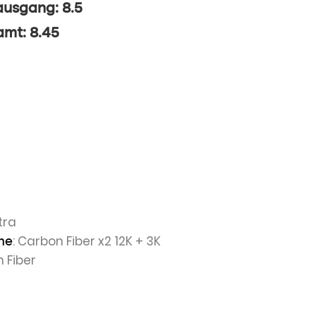
ausgang: 8.5
mt: 8.45
ltra
: Carbon Fiber x2 12K + 3K
he
n Fiber