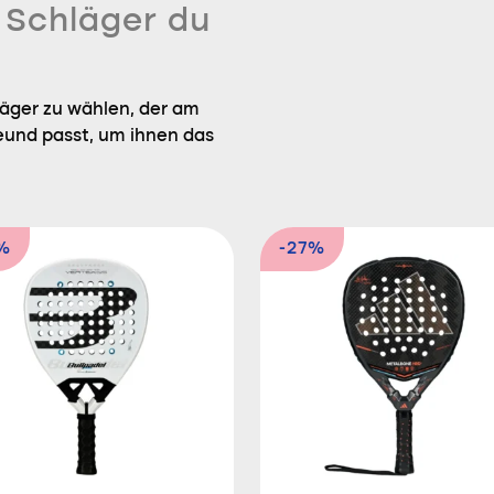
n Schläger du
läger zu wählen, der am
eund passt, um ihnen das
%
-27%