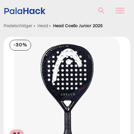
Hack
Pala
Padelschläger
›
Head
›
Head Coello Junior 2025
Padelschläger
-30%
Fragen und Antworten
Vergleich
Blog