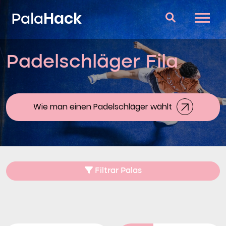
Hack
Pala
Padelschläger Fila
Padelschläger
Fragen und Antworten
Vergleich
Wie man einen Padelschläger wählt
Blog
Filtrar Palas